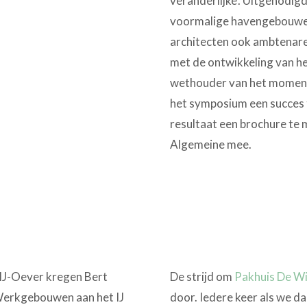
veranderlijke’. Uitgenodig
voormalige havengebouwe
architecten ook ambtenaren
met de ontwikkeling van he
wethouder van het moment
het symposium een succes t
resultaat een brochure te 
Algemeine mee.
 IJ-Oever kregen Bert
De strijd om
Pakhuis De Wi
 Werkgebouwen aan het IJ
door. Iedere keer als we 