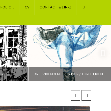
FOLIO
CV
CONTACT & LINKS
TREET
DRIE VRIENDEN OP PAPIER / THREE FRIENDS ON PAPER
PETI BUCHEL
LECTION
AMSTERDAM, AMSTERDAM SELECTION