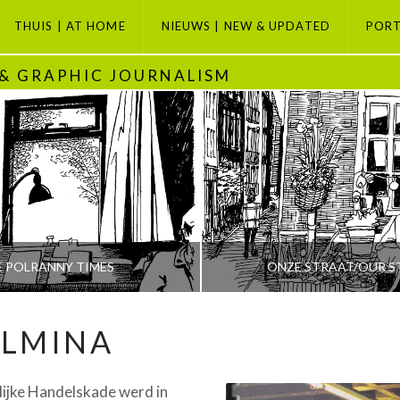
THUIS | AT HOME
NIEUWS | NEW & UPDATED
PORT
 & GRAPHIC JOURNALISM
E POLRANNY TIMES
ONZE STRAAT/OUR S
ELMINA
PETI BUCHEL
PETI BUCHEL
ijke Handelskade werd in
ODAY, GRAPHIC JOURNALISM SELECTION, POLRANNY
AMSTERDAM, AMSTERDAM SE