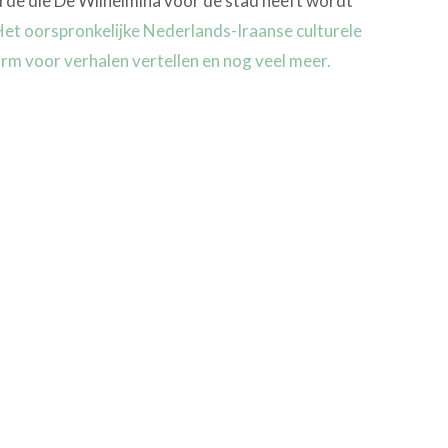
de die De Wilhelmina voor de stad heeft wordt
et oorspronkelijke Nederlands-Iraanse culturele
rm voor verhalen vertellen en nog veel meer.