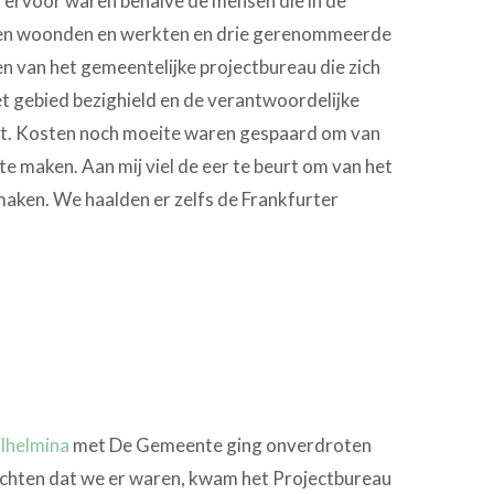
d ervoor waren behalve de mensen die in de
n woonden en werkten en drie gerenommeerde
 van het gemeentelijke projectbureau die zich
t gebied bezighield en de verantwoordelijke
. Kosten noch moeite waren gespaard om van
e maken. Aan mij viel de eer te beurt om van het
maken. We haalden er zelfs de Frankfurter
lhelmina
met De Gemeente ging onverdroten
dachten dat we er waren, kwam het Projectbureau