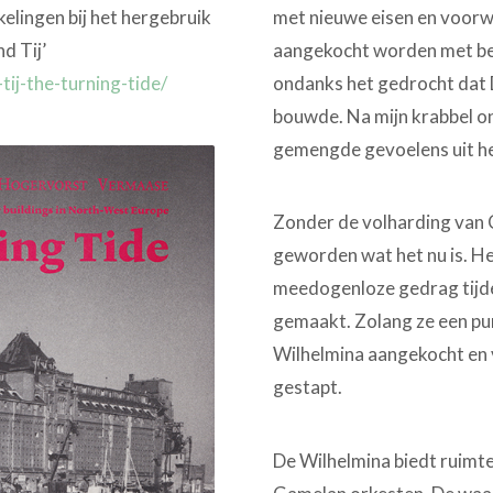
elingen bij het hergebruik
met nieuwe eisen en voorwa
d Tij’
aangekocht worden met beh
ij-the-turning-tide/
ondanks het gedrocht dat
bouwde. Na mijn krabbel o
gemengde gevoelens uit het
Zonder de volharding van 
geworden wat het nu is. He
meedogenloze gedrag tijde
gemaakt. Zolang ze een pun
Wilhelmina aangekocht en v
gestapt.
De Wilhelmina biedt ruimte