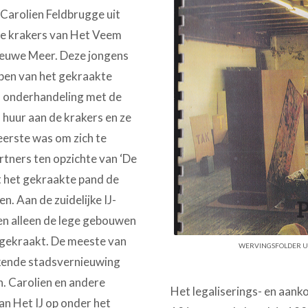
Carolien Feldbrugge uit
r de krakers van Het Veem
ieuwe Meer. Deze jongens
open van het gekraakte
in onderhandeling met de
 huur aan de krakers en ze
eerste was om zich te
artners ten opzichte van ‘De
t het gekraakte pand de
. Aan de zuidelijke IJ-
en alleen de lege gebouwen
n gekraakt. De meeste van
WERVINGSFOLDER UIT
kende stadsvernieuwing
. Carolien en andere
Het legaliserings- en aank
n Het IJ op onder het