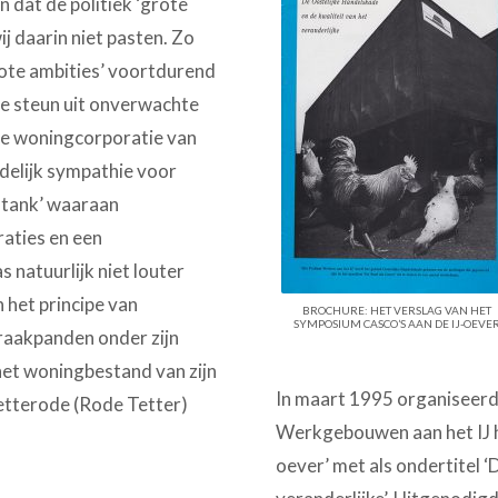
 dat de politiek ‘grote
ij daarin niet pasten. Zo
rote ambities’ voortdurend
we steun uit onverwachte
ste woningcorporatie van
delijk sympathie voor
k tank’ waaraan
aties en een
natuurlijk niet louter
n het principe van
BROCHURE: HET VERSLAG VAN HET
SYMPOSIUM CASCO’S AAN DE IJ-OEVE
kraakpanden onder zijn
et woningbestand van zijn
In maart 1995 organiseerde
etterode (Rode Tetter)
Werkgebouwen aan het IJ h
oever’ met als ondertitel 