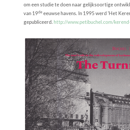
om een studie te doen naar gelijksoortige ontwikk
de
van 19
eeuwse havens. In 1995 werd ‘Het Keren
gepubliceerd.
http://www.petibuchel.com/kerend-t