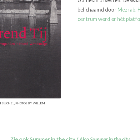
Gamelan orkesten. De waar
belichaamd door
Mezrab. H
centrum werd er hét platfo
TI BUCHEL, PHOTOS BY WILLEM
Zie ook Summer in the city /
Also Summer in the city