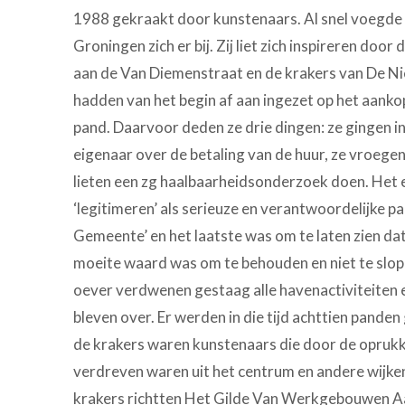
1988 gekraakt door kunstenaars. Al snel voegde 
Groningen zich er bij. Zij liet zich inspireren doo
aan de Van Diemenstraat en de krakers van De N
hadden van het begin af aan ingezet op het aank
pand. Daarvoor deden ze drie dingen: ze gingen 
eigenaar over de betaling van de huur, ze vroegen
lieten een zg haalbaarheidsonderzoek doen. Het 
‘legitimeren’ als serieuze en verantwoordelijke p
Gemeente’ en het laatste was om te laten zien da
moeite waard was om te behouden en niet te slopen
oever verdwenen gestaag alle havenactiviteiten 
bleven over. Er werden in die tijd achttien pande
de krakers waren kunstenaars die door de opruk
verdreven waren uit het centrum en andere wijken
krakers richtten Het Gilde Van Werkgebouwen Aa