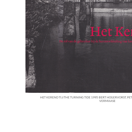
HET KEREND TIJ/THE TURNING TIDE 1995 BERT HOGERVORST, PE
VERMAASE