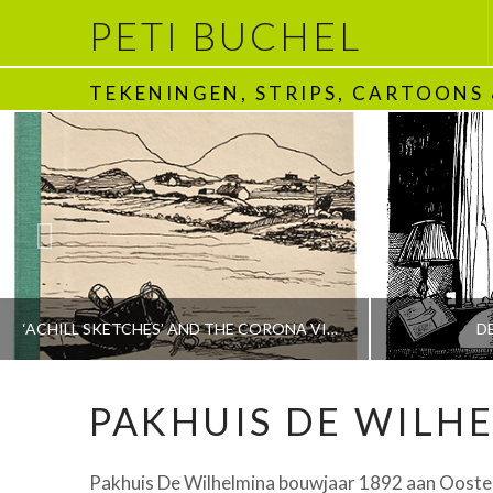
PETI BUCHEL
TEKENINGEN, STRIPS, CARTOONS
‘ACHILL SKETCHES’ AND THE CORONA VIRUS
D
PAKHUIS DE WILH
PETI BUCHEL
Pakhuis De Wilhelmina bouwjaar 1892 aan Oostel
BOEKEN | BOOKS, POLRANNY
1970 - HEDEN | T