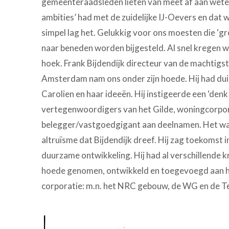
gemeenteraadsleden lieten van meet af aan weten
ambities’ had met de zuidelijke IJ-Oevers en dat w
simpel lag het. Gelukkig voor ons moesten die ‘g
naar beneden worden bijgesteld. Al snel kregen 
hoek. Frank Bijdendijk directeur van de machtig
Amsterdam nam ons onder zijn hoede. Hij had dui
Carolien en haar ideeën. Hij instigeerde een ‘den
vertegenwoordigers van het Gilde, woningcorpor
belegger/vastgoedgigant aan deelnamen. Het was 
altruïsme dat Bijdendijk dreef. Hij zag toekomst i
duurzame ontwikkeling. Hij had al verschillende 
hoede genomen, ontwikkeld en toegevoegd aan h
corporatie: m.n. het NRC gebouw, de WG en de T