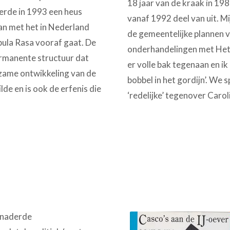
18 jaar van de kraak in 198
erde in 1993 een heus
vanaf 1992 deel van uit. M
an met het in Nederland
de gemeentelijke plannen v
bula Rasa vooraf gaat. De
onderhandelingen met Het
ermanente structuur dat
er volle bak tegenaan en i
zame ontwikkeling van de
bobbel in het gordijn’. We
de en is ook de erfenis die
‘redelijke’ tegenover Carol
benaderde